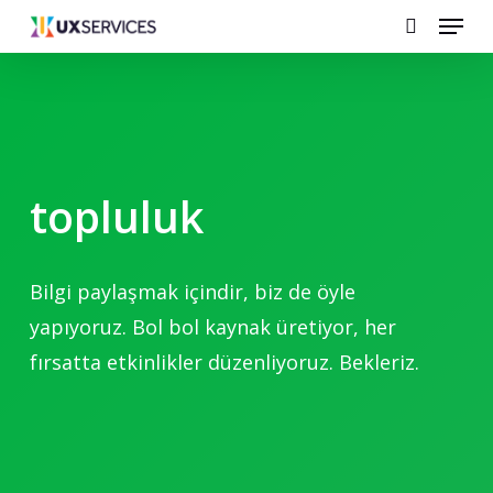
Menu
Skip
search
to
main
content
topluluk
Bilgi
paylaşmak
içindir,
biz
de
öyle
yapıyoruz. Bol
bol
kaynak
üretiyor,
her
fırsatta
etkinlikler
düzenliyoruz.
Bekleriz.