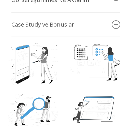
Anlamlı datanın içgörüye
dönüştürülmesi
Rapor yapısı ve görselleştirme
İçgörülerin uygulanabilir tasarım
Case Study ve Bonuslar
Farklı paydaşlara (yöneticiler, tasarım ve
kararlarına dönüştürülmesi
geliştirme ekipleri gibi) etkili rapor
Proje süresince gerçek kullanıcılarla
sunumu
gerçekleştirilecek iki farklı case study
çalışması uygulanmaktadır.
Eğitimde ve sonrasında kullanılabilecek
makaleler, şablonlar, playbook’lar
katılımcılara hediye edilmektedir.