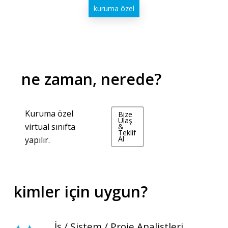
kuruma özel
ne zaman, nerede?
Kuruma özel
Bize
Ulaş
virtual sınıfta
&
Teklif
Al
yapılır.
kimler için uygun?
İş / Sistem / Proje Analistleri