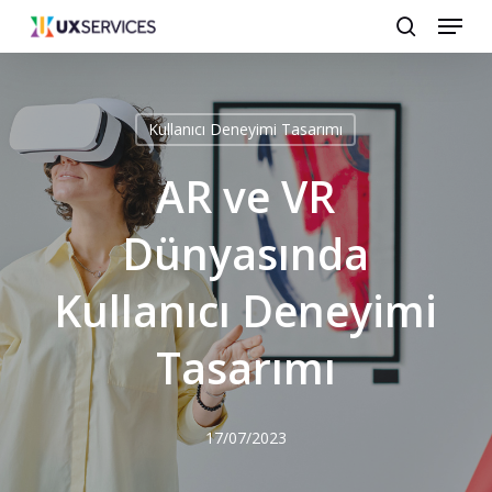
Menu
Skip
search
to
main
content
Kullanıcı Deneyimi Tasarımı
AR ve VR
Dünyasında
Kullanıcı Deneyimi
Tasarımı
17/07/2023