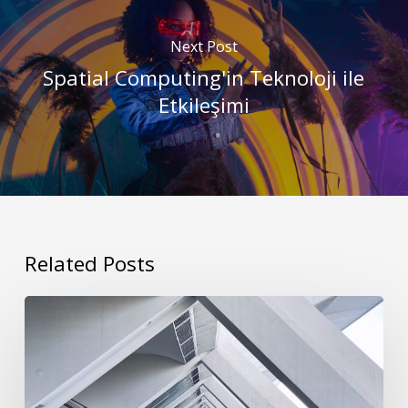
Next Post
Spatial Computing'in Teknoloji ile
Etkileşimi
Related Posts
Kullanıcı
Deneyimi
Tasarımında
Görsel