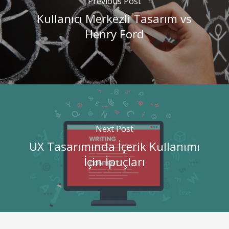
Previous Post
Kullanıcı Merkezli Tasarım vs
Henry Ford
Next Post
UX Tasarımında İçerik Kullanımı
İçin İpuçları