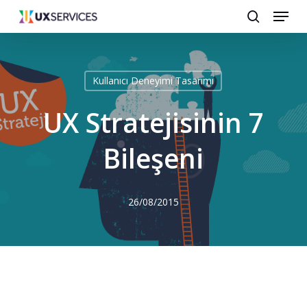
Menu
Skip
search
to
main
content
Kullanıcı Deneyimi Tasarımı
UX Stratejisinin 7
Bileşeni
26/08/2015