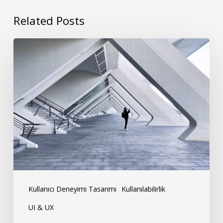
Related Posts
Kullanıcı
Deneyimi
Tasarımında
Görsel
Hiyerarşi:
Kullanıcıların
Dikkatini
Nasıl
Yönlendirirsiniz?
Kullanıcı Deneyimi Tasarımı
Kullanılabilirlik
UI & UX