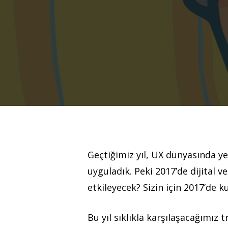
Geçtiğimiz yıl, UX dünyasında ye
uyguladık. Peki 2017’de dijital v
etkileyecek? Sizin için 2017’de k
Hit enter to search or ESC to close
Bu yıl sıklıkla karşılaşacağımız t