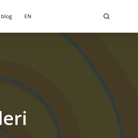
search
blog
EN
leri