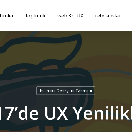
timler
topluluk
web 3.0 UX
referanslar
Kullanıcı Deneyimi Tasarımı
7’de UX Yenilik