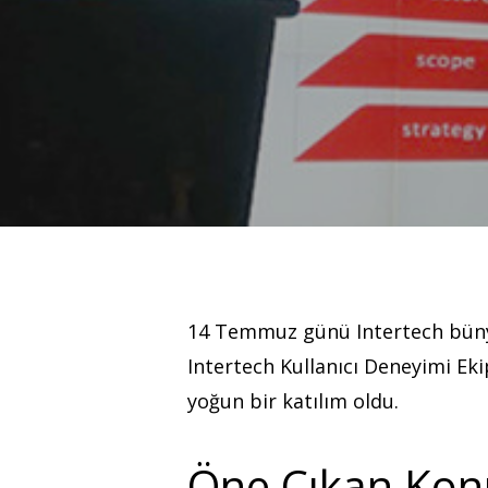
Hit enter to search or ESC to close
14 Temmuz günü Intertech bünyesi
Intertech Kullanıcı Deneyimi Eki
yoğun bir katılım oldu.
Öne Çıkan Kon