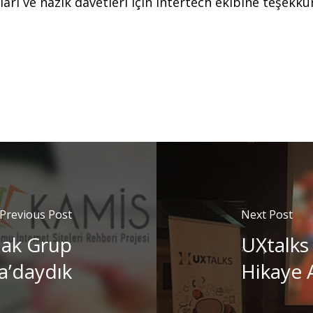
arı ve nazik davetleri için Intertech ekibine teşekkür
Previous Post
Next Post
dak Grup
UXtalks
a’daydık
Hikaye A