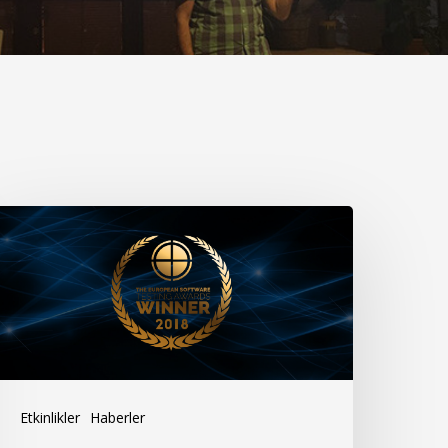
uropean
oftware
esting
wards’tan
dülle
öndük!
Etkinlikler
Haberler