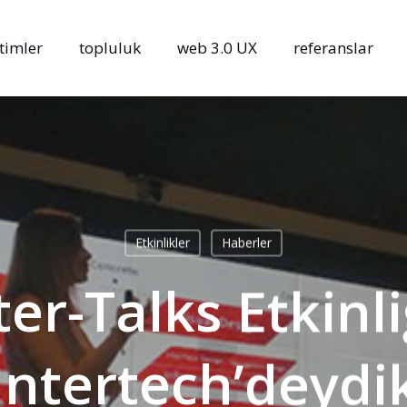
timler
topluluk
web 3.0 UX
referanslar
Etkinlikler
Haberler
nter-Talks Etkinl
Intertech’deydi