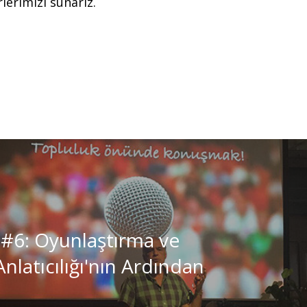
lerimizi sunarız.
 #6: Oyunlaştırma ve
nlatıcılığı'nın Ardından