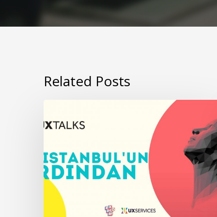
Related Posts
UXtalks’ta
Buluşuyoruz:
UXistanbul’un
Ardından