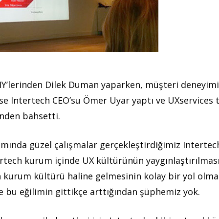
GMY’lerinden Dilek Duman yaparken, müşteri deneyim
se Intertech CEO’su Ömer Uyar yaptı ve UXservices t
nden bahsetti.
ında güzel çalışmalar gerçekleştirdiğimiz Intertech 
tertech kurum içinde UX kültürünün yaygınlaştırılma
nın kurum kültürü haline gelmesinin kolay bir yol olm
e bu eğilimin gittikçe arttığından şüphemiz yok.