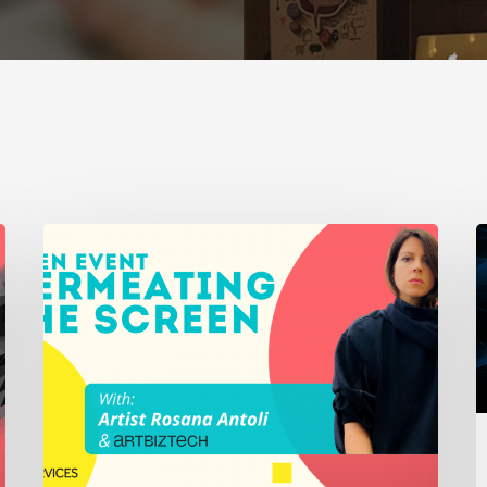
Rosana
E
Antoli
S
ve
T
ArtBizTech
A
ile
Ö
Açık
D
Circuit