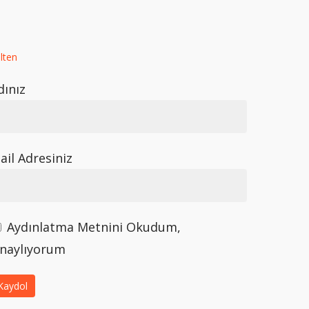
lten
dınız
ail Adresiniz
Aydınlatma Metnini Okudum,
naylıyorum