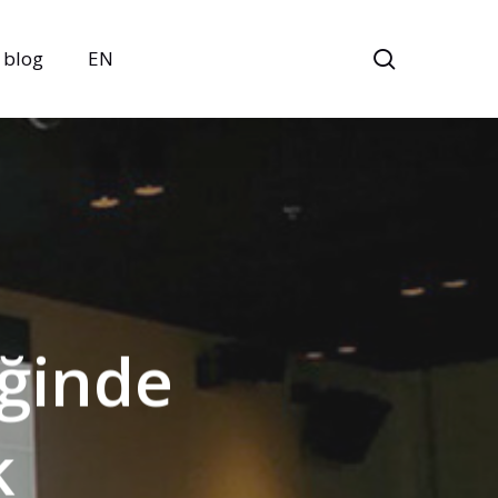
search
blog
EN
iğinde
k