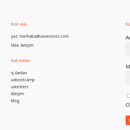
bize ulaş
bü
e
yaz:
merhaba@uxservices.com
A
tıkla:
iletişim
hızlı linkler
M
iş ilanları
uxbootcamp
uxtesters
iletişim
blog
O