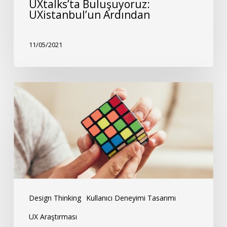
UXtalks’ta Buluşuyoruz:
UXistanbul’un Ardından
11/05/2021
Problem
Çözme
Yöntemleri:
5
Whys
Design Thinking
Kullanıcı Deneyimi Tasarımı
UX Araştırması