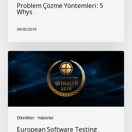
Problem Çözme Yöntemleri: 5
Whys
09/05/2019
European
Software
Testing
Awards’tan
Ödülle
Döndük!
Etkinlikler
Haberler
European Software Testing