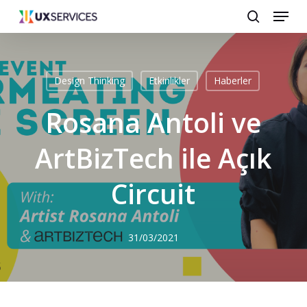
Menu
Skip
search
to
main
content
Design Thinking
Etkinlikler
Haberler
Rosana Antoli ve
ArtBizTech ile Açık
Circuit
31/03/2021