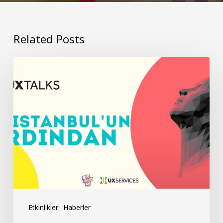
Related Posts
UXtalks’ta
Buluşuyoruz:
UXistanbul’un
Ardından
Etkinlikler
Haberler