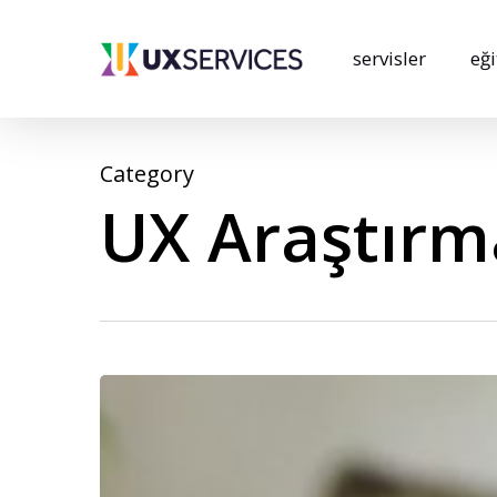
Skip
to
servisler
eği
main
content
Category
UX Araştırm
Kullanılabilirlik
Ölçümleme
Anketleri