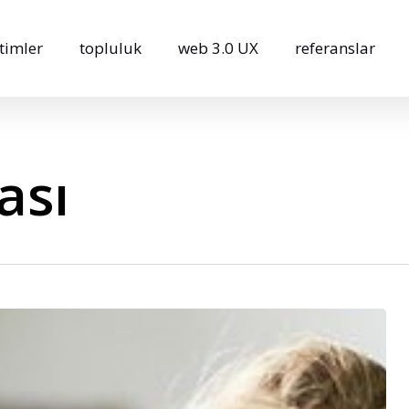
timler
topluluk
web 3.0 UX
referanslar
ası