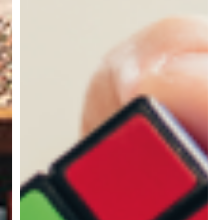
5
Whys