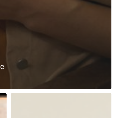
me
Problem
Çözme
Yöntemleri: