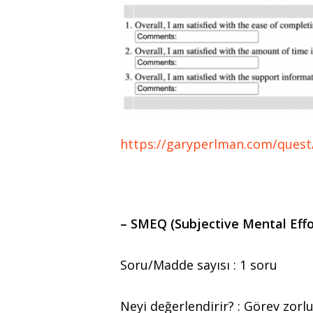
https://garyperlman.com/quest
– SMEQ (Subjective Mental Effo
Soru/Madde sayısı :
1 soru
Neyi değerlendirir? :
Görev zorluğ