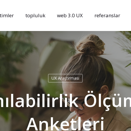
timler
topluluk
web 3.0 UX
referanslar
UX Araştırması
nılabilirlik Ölç
Anketleri