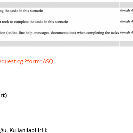
/quest.cgi?form=ASQ
rt)
u, Kullanılabilirlik