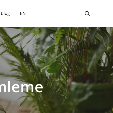
search
blog
EN
ümleme