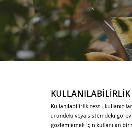
KULLANILABİLİRLİ
Kullanılabilirlik testi, kullanıc
üründeki veya sistemdeki görevle
Hit enter to search or ESC to close
gözlemlemek için kullanılan bir