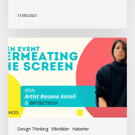
11/05/2021
Rosana
Antoli
ve
ArtBizTech
ile
Açık
Circuit
Design Thinking
Etkinlikler
Haberler