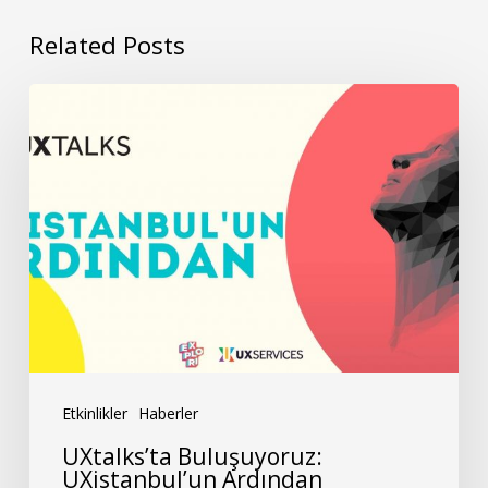
Related Posts
UXtalks’ta
Buluşuyoruz:
UXistanbul’un
Ardından
Etkinlikler
Haberler
UXtalks’ta Buluşuyoruz:
UXistanbul’un Ardından