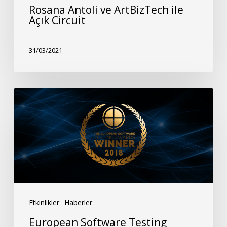
Rosana Antoli ve ArtBizTech ile
Açık Circuit
31/03/2021
European
Software
Testing
Awards’tan
Ödülle
Döndük!
Etkinlikler
Haberler
European Software Testing