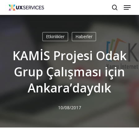
Menu
Skip
search
to
main
content
Etkinlikler
Haberler
KAMİS Projesi Odak
Grup Çalışması için
Ankara’daydık
10/08/2017