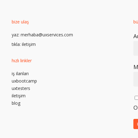
bize ulaş
bü
e
yaz:
merhaba@uxservices.com
A
tıkla:
iletişim
hızlı linkler
M
iş ilanları
uxbootcamp
uxtesters
iletişim
blog
O