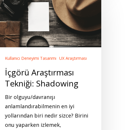
çgörü
raştırması
ekniği:
hadowing
Kullanıcı Deneyimi Tasarımı
UX Araştırması
İçgörü Araştırması
Tekniği: Shadowing
Bir olguyu/davranışı
anlamlandırabilmenin en iyi
yollarından biri nedir sizce? Birini
onu yaparken izlemek,