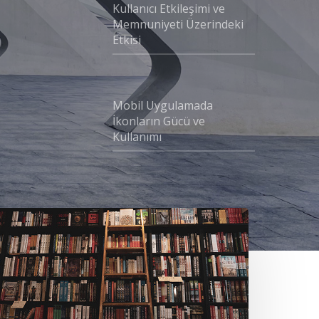
Kullanıcı Etkileşimi ve
Memnuniyeti Üzerindeki
Etkisi
Mobil Uygulamada
İkonların Gücü ve
Kullanımı
ullanıcı
raştırmaları
çin
atılımcı
ulma