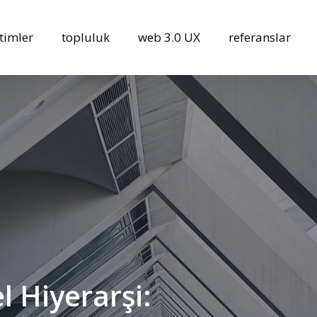
timler
topluluk
web 3.0 UX
referanslar
l
Hiyerarşi:
a
in
İkonların
(Micro