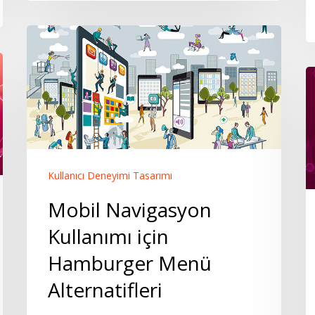
Mobil
Navigasyon
2
Kullanımı
U
için
T
Hamburger
B
Menü
1
Alternatifleri
Kullanıcı Deneyimi Tasarımı
Mobil Navigasyon
Kullanımı için
Hamburger Menü
Alternatifleri