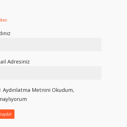
lten
dınız
ail Adresiniz
Aydınlatma Metnini Okudum,
naylıyorum