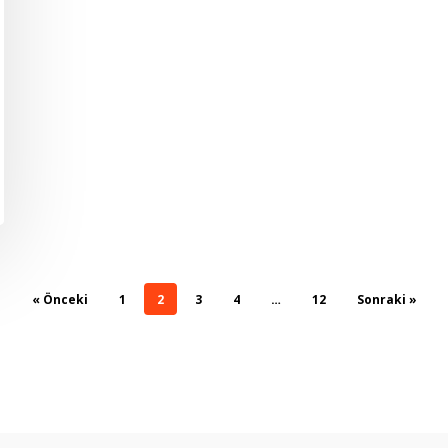
« Önceki
1
2
3
4
…
12
Sonraki »