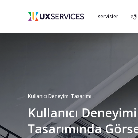
Skip
to
servisler
eği
main
content
Kullanıcı Deneyimi Tasarımı
Kullanıcı
Deneyimi
Kullanıcı Deneyimi Tasarımı
Kullanılabilirlik
Tasarımında
Görse
Mikro
Mobil
Uygulamad
Etkileşimler