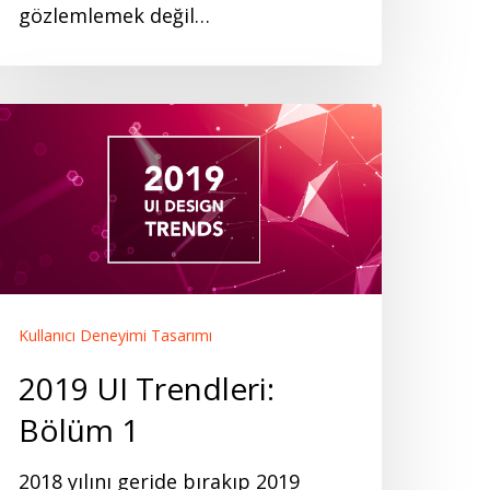
gözlemlemek değil…
019
I
rendleri:
ölüm
Kullanıcı Deneyimi Tasarımı
2019 UI Trendleri:
Bölüm 1
2018 yılını geride bırakıp 2019