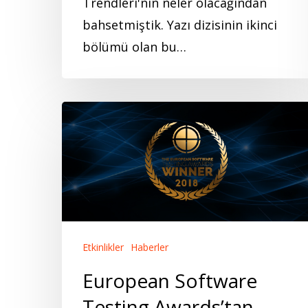
Trendleri'nin neler olacağından
bahsetmiştik. Yazı dizisinin ikinci
bölümü olan bu…
European
Software
Testing
Awards’tan
Ödülle
Döndük!
Etkinlikler
Haberler
European Software
Testing Awards’tan