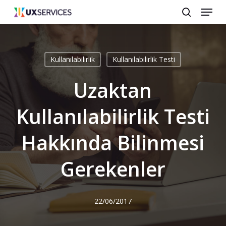
Menu
Skip
search
to
main
content
Kullanılabilirlik
Kullanılabilirlik Testi
Uzaktan
Kullanılabilirlik Testi
Hakkında Bilinmesi
Gerekenler
22/06/2017