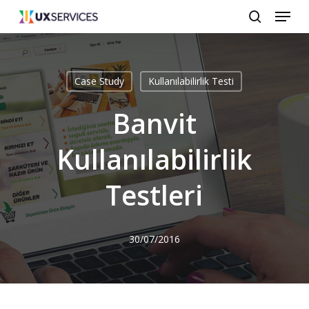
Menu
Skip
search
to
main
content
Case Study
Kullanılabilirlik Testi
Banvit
Kullanılabilirlik
Testleri
30/07/2016